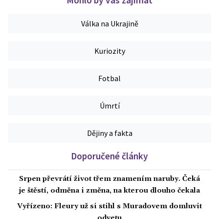
Mohlo by vás zajímat
Válka na Ukrajině
Kuriozity
Fotbal
Úmrtí
Dějiny a fakta
Doporučené články
Srpen převrátí život třem znamením naruby. Čeká
je štěstí, odměna i změna, na kterou dlouho čekala
Vyřízeno: Fleury už si stihl s Muradovem domluvit
odvetu