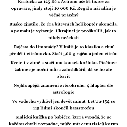
Krabička za 125 Kč z Actionu ušetří tisíce za
opraváře, jindy stojí 10 000 Kč. Regál s nářadím je
věčně prázdný
Rusko zjistilo, že éra bitevních helikoptér skončila,
a pomalu je vyřazuje. Ukrajinci je proškolili, jak to
nikdy nečekali
Rajčata do limonády? V Itálii je to klasika a chuť
předčí i citrónovku. Stačí 500 g rajčat a jeden citrón
Kvete i v zimě a stačí mu kousek kořínku. Ptačinec
žabinec je noční můra zahrádkářů, dá se ho ale
zbavit
Nejhloupější znamení zvěrokruhu: 4 hlupáci dle
astrologie
Ve vzduchu vydržel jen devět minut. Let Tu-154 se
115 lidmi skončil katastrofou
Maličká knížka po babičce, která vypadá, že se
každou chvíli rozpadne, může mít cenu tisíců korun