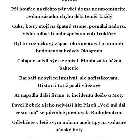
Při bouřce na těchto pár věcí doma nezapomínejte.
Jednu zásadní chybu dělá téměř každý
Cukr, který stojí na špatné straně, pomáhá nádoru.
Vědci odhalili nebezpečnou roli fruktózy
Byl to rozlučkový zápas, okomentoval promotér
budoucnost hvězdy Oktagonu
Chlapec snědl sýr a zemřel. Mohla za to běžná
bakterie
Barbaři nebyli primitivní, ale sofistikovaní.
Historii totiž psali vítězové
AI napadla další firmu. K incidentu došlo u Mety
Pavel Bobek a jeho největší hit: Píseň „Veď mě dál,
cesto má“ se původně jmenovala Rododendron
Odlehčete v létě svým nohám aneb tipy na vzdušné
pánské boty