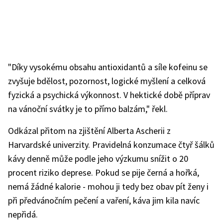
"Díky vysokému obsahu antioxidantů a síle kofeinu se
zvyšuje bdělost, pozornost, logické myšlení a celková
fyzická a psychická výkonnost. V hektické době příprav
na vánoční svátky je to přímo balzám," řekl.
Odkázal přitom na zjištění Alberta Ascherii z
Harvardské univerzity. Pravidelná konzumace čtyř šálků
kávy denně může podle jeho výzkumu snížit o 20
procent riziko deprese. Pokud se pije černá a hořká,
nemá žádné kalorie - mohou ji tedy bez obav pít ženy i
při předvánočním pečení a vaření, káva jim kila navíc
nepřidá.