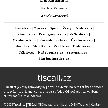
Kim Kardashian
Karlos Vémola
Marek Ztracený
Tiscali.cz
|
Zprávy
|
Sport
|
Ženy
|
Cestování
|
Games.cz
|
Profigamers.cz
|
ZeStolu.cz
|
Osobnosti.cz
|
Karaoketexty.cz
|
Úschovna.cz
|
Nedd.cz
|
Moulík.cz
|
Fights.cz
|
Dokina.cz
|
CZhity.cz
|
Našepeníze.cz
|
Srovnám.cz
|
StartupInsider.cz
Tiscali.cz
je český zpravodajský portál, na kterém najdete
zprávy
z domova
a ze světa,
sport
, finance nebo servis s předpovědí počasí. Mezi oblíbené
služby patří i
e-mail zdarma
.
© 2026 Tiscali.cz |
TISCALI MEDIA, a.s.
|
Člen skupiny DIGNITY, s.r.o.
|
Kontakt
|