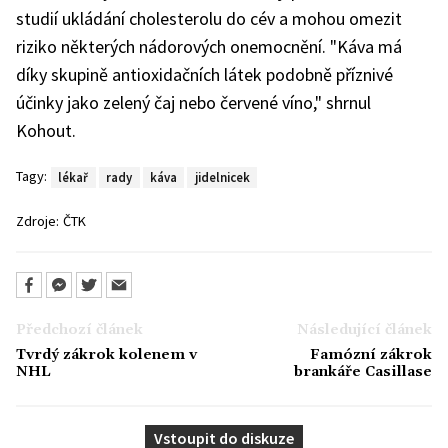
studií ukládání cholesterolu do cév a mohou omezit
riziko některých nádorových onemocnění. "Káva má
díky skupině antioxidačních látek podobně příznivé
účinky jako zelený čaj nebo červené víno," shrnul
Kohout.
Tagy:
lékař
rady
káva
jidelnicek
Zdroje:
ČTK
Předchozí článek
Následující článek
Tvrdý zákrok kolenem v
Famózní zákrok
NHL
brankáře Casillase
Vstoupit do diskuze