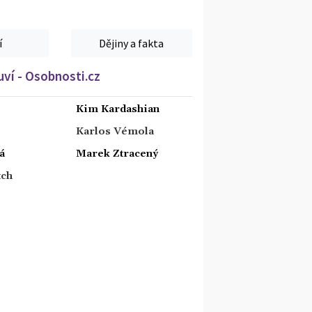
í
Dějiny a fakta
ví - Osobnosti.cz
Kim Kardashian
Karlos Vémola
á
Marek Ztracený
tch