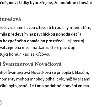
očné, mezi řádky bylo zřejmé, že podobné chování
Burešová
rešová, známá svou citlivostí k rodinným tématům,
nila především na psychickou pohodu dětí a
m bezpečného domácího prostředí
. Její postoj
val zejména mezi matkami, které považují
ující komunikaci za klíčovou.
l Švantnerová Nováčková
ikol Švantnerová Nováčková se připojila k hlasům,
é momenty mohou mnohdy odhalit víc, než by si sami
oušků bylo jasné, že i ona podobné chování vnímá
j