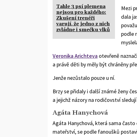
Tahle 3 psí plemena
Mezi p
nejsou pro každého:
dala j
Zkušení trenéři
varují, že jedno z nich
považuj
zvládne i smečku vlků
podle 
myslela
Veronika Arichteva
otevřeně naznači
a právě děti by měly být chráněny př
Jenže nezůstalo pouze u ní.
Brzy se přidaly i další známé ženy č
a jejichž názory na rodičovství sledují t
Agáta Hanychová
Agáta Hanychová, která sama často 
mateřství, se podle fanoušků postavi