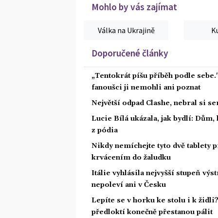
Mohlo by vás zajímat
Válka na Ukrajině
K
Doporučené články
„Tentokrát píšu příběh podle sebe.
fanoušci ji nemohli ani poznat
Největší odpad Clashe, nebral si s
Lucie Bílá ukázala, jak bydlí: Dům,
z pódia
Nikdy nemíchejte tyto dvě tablety p
krvácením do žaludku
Itálie vyhlásila nejvyšší stupeň vý
nepoleví ani v Česku
Lepíte se v horku ke stolu i k židl
předloktí konečně přestanou pálit