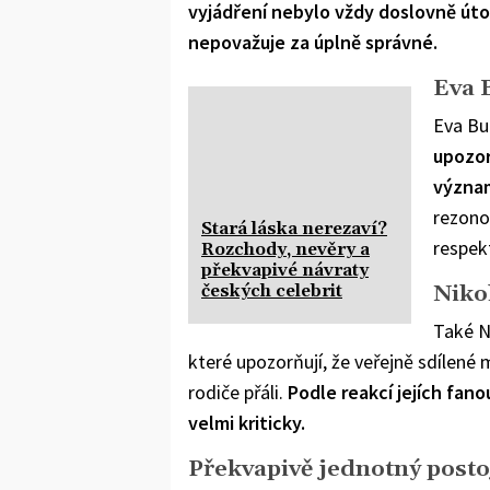
vyjádření nebylo vždy doslovně út
nepovažuje za úplně správné.
Eva 
Eva Bu
upozor
význa
rezono
Stará láska nerezaví?
respekt
Rozchody, nevěry a
překvapivé návraty
Niko
českých celebrit
Také N
které upozorňují, že veřejně sdílen
rodiče přáli.
Podle reakcí jejích fan
velmi kriticky.
Překvapivě jednotný posto