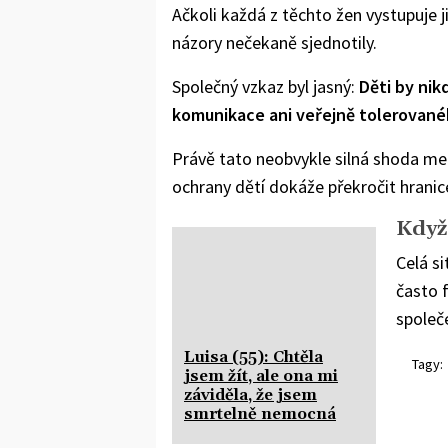
Ačkoli každá z těchto žen vystupuje j
názory nečekaně sjednotily.
Společný vzkaz byl jasný:
Děti by nik
komunikace ani veřejně tolerované
Právě tato neobvykle silná shoda m
ochrany dětí dokáže překročit hranic
Když
Celá s
často f
společ
Luisa (55): Chtěla
Tagy:
jsem žít, ale ona mi
záviděla, že jsem
smrtelně nemocná