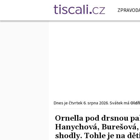
ZPRAVODA
Dnes je
čtvrtek
6. srpna
2026
.
Svátek má
Oldř
Ornella pod drsnou pa
Hanychová, Burešová, 
shodly. Tohle je na děti