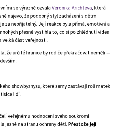
rvními se výrazně ozvala
Veronika Arichteva
, která
asně najevo, že podobný styl zacházení s dětmi
e za nepřijatelný. Její reakce byla přímá, emotivní a
mnohých přesně vystihla to, co si po zhlédnutí videa
 velká část veřejnosti.
la, že určité hranice by rodiče překračovat neměli —
edevším.
eského showbyznysu, které samy zastávají roli matek
isíce lidí.
čelí veřejnému hodnocení svého soukromí i
la jasně na stranu ochrany dětí.
Přestože její