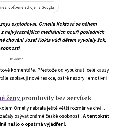
 mezi oblíbené zdroje na Googlu
yznys explodoval. Ornella Koktová se během
é z nejvýraznějších mediálních bouří posledních
né chování Josef Kokta vůči dětem vyvolaly šok,
osobností
.
netové komentáře. Přestože od vypuknutí celé kauzy
 stále zaplavují nové reakce, ostré názory i emotivní
né ženy
promluvily bez servítek
olem Ornelly nabrala ještě větší rozměr ve chvíli,
 začaly ozývat známé české osobnosti.
A tentokrát
ně nešlo o opatrná vyjádření.