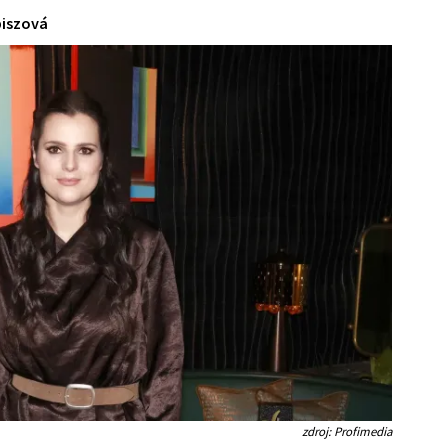
biszová
zdroj: Profimedia