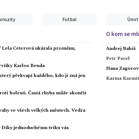
uriozity
Fotbal
Úmrt
O kom se mlu
" Lela Ceterová ukázala proměnu,
Andrej Babiš
Petr Pavel
ervítky Karlos Benda
Hana Zagorov
 který překvapí každého, kdo ji zná jen
Kazma Kazmi
roti bolesti. Častá chyba může skončit
strahy ve všech velkých městech. Vedra
i? Díky jednoduchému triku vás