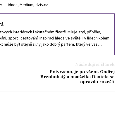
,
,
e:
Idnes
Medium
dvtv.cz
vá
ových interiérech i skutečném životě. Miluje styl, příběhy,
ání, sport i cestování. Inspiraci hledá ve světě, i v lidech kolem
ext může být stejně silný jako dobrý parfém, který ve vás
Následující článek
Potvrzeno, je po všem. Ondřej
Brzobohatý a manželka Daniela se
opravdu rozešli