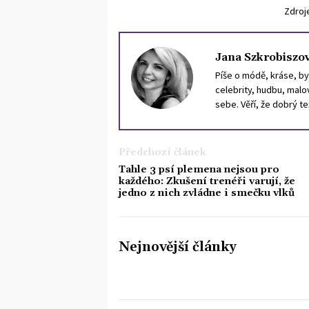
Zdroj
Jana Szkrobiszo
Píše o módě, kráse, byt
celebrity, hudbu, malov
sebe. Věří, že dobrý t
zanechá stopu.
Předchozí článek
Tahle 3 psí plemena nejsou pro
každého: Zkušení trenéři varují, že
jedno z nich zvládne i smečku vlků
Nejnovější články