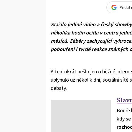
Přidat
Stačilo jediné video a český showb
několika hodin ocitla v centru jedn
měsíců. Záběry zachycující vyhroce
pobouření i tvrdé reakce známých 
A tentokrát nešlo jen o běžné inter
uplynulo už několik dní, sociální sítě
debaty.
Slav
Bouře k
kdy se
rozhod