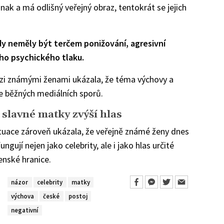
inak a má odlišný veřejný obraz, tentokrát se jejich
dy neměly být terčem ponižování, agresivní
ho psychického tlaku.
ezi známými ženami ukázala, že téma výchovy a
e běžných mediálních sporů.
 slavné matky zvýší hlas
ituace zároveň ukázala, že veřejně známé ženy dnes
ungují nejen jako celebrity, ale i jako hlas určité
enské hranice.
názor
celebrity
matky
výchova
české
postoj
negativní