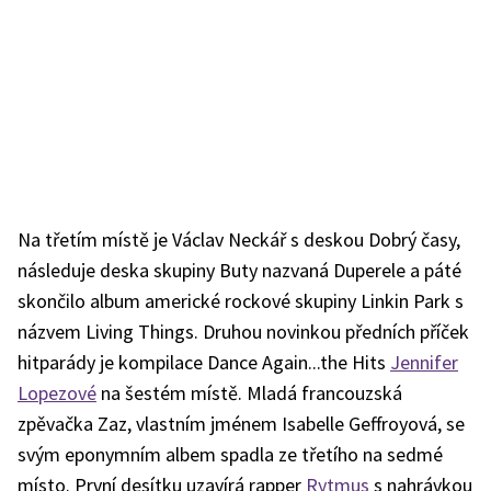
Na třetím místě je Václav Neckář s deskou Dobrý časy,
následuje deska skupiny Buty nazvaná Duperele a páté
skončilo album americké rockové skupiny Linkin Park s
názvem Living Things. Druhou novinkou předních příček
hitparády je kompilace Dance Again...the Hits
Jennifer
Lopezové
na šestém místě. Mladá francouzská
zpěvačka Zaz, vlastním jménem Isabelle Geffroyová, se
svým eponymním albem spadla ze třetího na sedmé
místo. První desítku uzavírá rapper
Rytmus
s nahrávkou