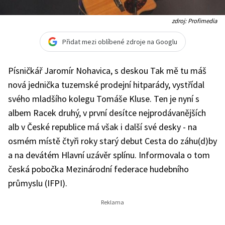
zdroj: Profimedia
Přidat mezi oblíbené zdroje na Googlu
Písničkář Jaromír Nohavica, s deskou Tak mě tu máš
nová jednička tuzemské prodejní hitparády, vystřídal
svého mladšího kolegu Tomáše Kluse. Ten je nyní s
albem Racek druhý, v první desítce nejprodávanějších
alb v České republice má však i další své desky - na
osmém místě čtyři roky starý debut Cesta do záhu(d)by
a na devátém Hlavní uzávěr splínu. Informovala o tom
česká pobočka Mezinárodní federace hudebního
průmyslu (IFPI).