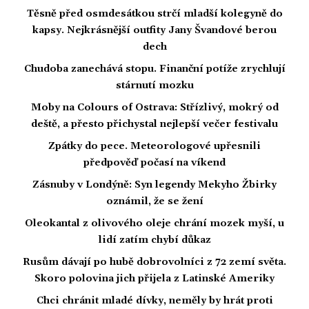
Těsně před osmdesátkou strčí mladší kolegyně do
kapsy. Nejkrásnější outfity Jany Švandové berou
dech
Chudoba zanechává stopu. Finanční potíže zrychlují
stárnutí mozku
Moby na Colours of Ostrava: Střízlivý, mokrý od
deště, a přesto přichystal nejlepší večer festivalu
Zpátky do pece. Meteorologové upřesnili
předpověď počasí na víkend
Zásnuby v Londýně: Syn legendy Mekyho Žbirky
oznámil, že se žení
Oleokantal z olivového oleje chrání mozek myší, u
lidí zatím chybí důkaz
Rusům dávají po hubě dobrovolníci z 72 zemí světa.
Skoro polovina jich přijela z Latinské Ameriky
Chci chránit mladé dívky, neměly by hrát proti