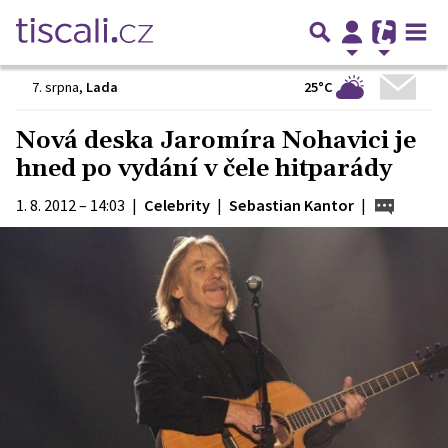
25°C
7. srpna
,
Lada
Nová deska Jaromíra Nohavici je
hned po vydání v čele hitparády
1. 8. 2012 – 14:03
|
Celebrity
|
Sebastian Kantor
|