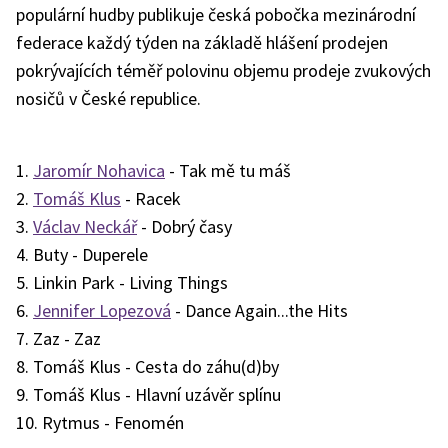
populární hudby publikuje česká pobočka mezinárodní
federace každý týden na základě hlášení prodejen
pokrývajících téměř polovinu objemu prodeje zvukových
nosičů v České republice.
1.
Jaromír Nohavica
- Tak mě tu máš
2.
Tomáš Klus
- Racek
3.
Václav Neckář
- Dobrý časy
4. Buty - Duperele
5. Linkin Park - Living Things
6.
Jennifer Lopezová
- Dance Again...the Hits
7. Zaz - Zaz
8. Tomáš Klus - Cesta do záhu(d)by
9. Tomáš Klus - Hlavní uzávěr splínu
10. Rytmus - Fenomén