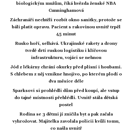
biologickým mužům, říká hvězda ženské NBA
Cunninghamová
Záchranáři nechtěli rozbít okno sanitky, protože se
báli platit opravu. Pacient s rakovinou uvnitř trpěl
45 minut
Rusko hoří, selhává. Ukrajinské rakety a drony
tvrdě drtí ruskou logistiku i klíčovou
infrastrukturu, vojáci se nehnou
Jód z lékárny chrání okurky před plísní i houbami.
S chlebem z něj vznikne hnojivo, po kterém plodí o
dva měsíce déle
Sparksovi si prohlédli dům před koupí, ale vstup
do tajné místnosti přehlédli. Uvnitř stála dětská
postel
Rodina se 3 dětmi jí zničila byt a pak začala
vyhrožovat. Majitelka zavolala policii kvůli tomu,
co našla uvnitř