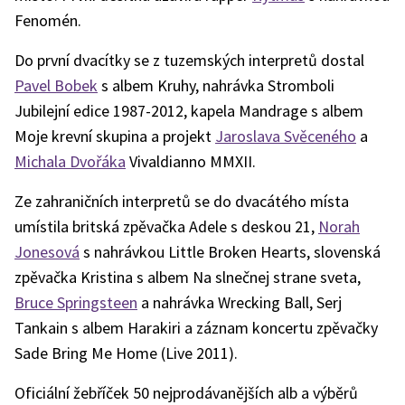
Fenomén.
Do první dvacítky se z tuzemských interpretů dostal
Pavel Bobek
s albem Kruhy, nahrávka Stromboli
Jubilejní edice 1987-2012, kapela Mandrage s albem
Moje krevní skupina a projekt
Jaroslava Svěceného
a
Michala Dvořáka
Vivaldianno MMXII.
Ze zahraničních interpretů se do dvacátého místa
umístila britská zpěvačka Adele s deskou 21,
Norah
Jonesová
s nahrávkou Little Broken Hearts, slovenská
zpěvačka Kristina s albem Na slnečnej strane sveta,
Bruce Springsteen
a nahrávka Wrecking Ball, Serj
Tankain s albem Harakiri a záznam koncertu zpěvačky
Sade Bring Me Home (Live 2011).
Oficiální žebříček 50 nejprodávanějších alb a výběrů