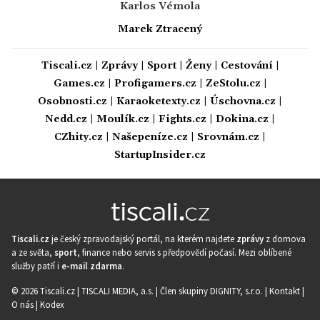
Karlos Vémola
Marek Ztracený
Tiscali.cz
|
Zprávy
|
Sport
|
Ženy
|
Cestování
|
Games.cz
|
Profigamers.cz
|
ZeStolu.cz
|
Osobnosti.cz
|
Karaoketexty.cz
|
Úschovna.cz
|
Nedd.cz
|
Moulík.cz
|
Fights.cz
|
Dokina.cz
|
CZhity.cz
|
Našepeníze.cz
|
Srovnám.cz
|
StartupInsider.cz
Tiscali.cz
je český zpravodajský portál, na kterém najdete
zprávy
z domova
a ze světa,
sport
, finance nebo servis s předpovědí počasí. Mezi oblíbené
služby patří i
e-mail zdarma
.
© 2026 Tiscali.cz |
TISCALI MEDIA, a.s.
|
Člen skupiny DIGNITY, s.r.o.
|
Kontakt
|
O nás
|
Kodex