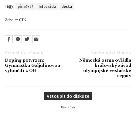
Tagy:
písničkář
hitparáda
deska
Zdroje:
ČTK
Předchozí článek
Následující článek
Doping potvrzen:
Německá osma ovládla
Gymnastku Galjulinovou
královský závod
vyloučili z OH
olympijské veslařské
regaty
Vstoupit do diskuze