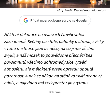
zdroj: Studio Peace / stock.adobe.com
Přidat mezi oblíbené zdroje na Googlu
Někter
é
dekorace na oslavá
ch
člověk sotva
zaznamená. Květiny na stole, balonky u stropu, svíčky
v rohu místnosti jsou už něco, na co jsme všichni
zvyklí, a náš mozek to podvědomě př
ech
ází bez
povšimnutí. Všechno dohromady sice vytváří
atmosf
é
ru, ale málokterý prvek opravdu upoutá
pozornost. A pak se někde na stěně rozsvítí neonový
nápis, a najednou má celý prostor jiný rytmus.