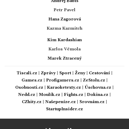
Andrej Babiš
Petr Pavel
Hana Zagorová
Kazma Kazmitch
Kim Kardashian
Karlos Vémola
Marek Ztracený
Tiscali.cz
|
Zprávy
|
Sport
|
Ženy
|
Cestování
|
Games.cz
|
Profigamers.cz
|
ZeStolu.cz
|
Osobnosti.cz
|
Karaoketexty.cz
|
Úschovna.cz
|
Nedd.cz
|
Moulík.cz
|
Fights.cz
|
Dokina.cz
|
CZhity.cz
|
Našepeníze.cz
|
Srovnám.cz
|
StartupInsider.cz