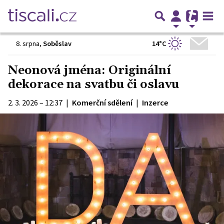
14°C
8. srpna
,
Soběslav
Neonová jména: Originální
dekorace na svatbu či oslavu
2. 3. 2026 – 12:37
|
Komerční sdělení
|
Inzerce