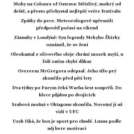
Moby na Colours of Ostrava: Střízlivý, mokrý od
deště, a přesto přichystal nejlepší večer festivalu
Zpátky do pece. Meteorologové upřesnili
předpověď počasí na víkend
Zásnuby v Londýně: Syn legendy Mekyho Žbirky
oznámil, že se žení
Oleokantal z olivového oleje chrání mozek myší, u
lidí zatím chybí důkaz
Overeem McGregora odepsal. Jeho tělo prý
skončilo před pěti lety
Dva týdny po Furym čeká Wacha šest soupeřů. Do
klece půjdou po dvojicích
Szabová možná v Oktagonu skončila. Novotný ji už
vidí v UFC
Usyk říká, že box je sport pro chudé. Luxus podle
něj bere motivaci