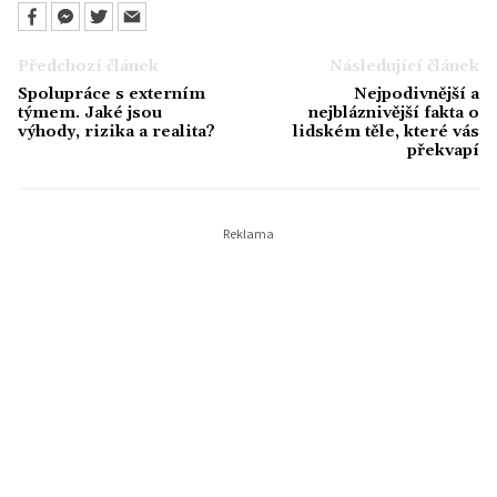
Předchozí článek
Následující článek
Spolupráce s externím
Nejpodivnější a
týmem. Jaké jsou
nejbláznivější fakta o
výhody, rizika a realita?
lidském těle, které vás
překvapí