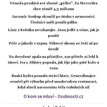
Vémola prodává své slavné „géčko“. Za Mercedes
chce téměř 4,5 milionu
Jaromír Soukup skončil po útoku v nemocnici.
Útočníci měli použít pálku
Listy z květáku nevyhazujte. Jsou jedlé a víme, jak je
použít
Péče o jahody v srpnu. Některé úkony se řeší už po
úrodě
Na dovolené spala na přistýlce, syn přítele si lehl k
tátovi. Iva z Jihlavy popsala, jak žije jako páté kolo u
vozu
Ruská hydra pomalu ztrácí hlavy. Generálmajor
zemřel při výbuchu před moskevskou restaurací,
když slavil narozeniny šéfa vzdušných sil
O kom se mluví - Osobnosti.cz