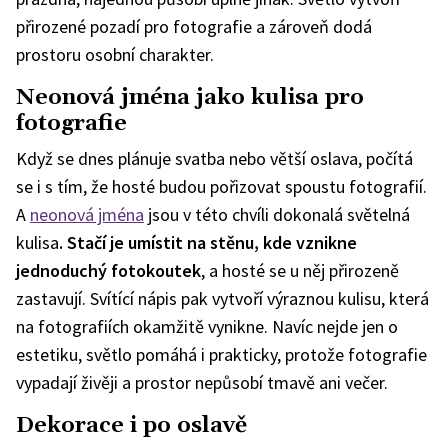
přirozené pozadí pro fotografie a zároveň dodá
prostoru osobní charakter.
Neonová jména jako kulisa pro
fotografie
Když se dnes plánuje svatba nebo větší oslava, počítá
se i s tím, že hosté budou pořizovat spoustu fotografií.
A
neonová jména
jsou v této chvíli dokonalá světelná
kulisa
. Stačí je umístit na stěnu, kde vznikne
jednoduchý fotokoutek
, a hosté se u něj přirozeně
zastavují. Svítící nápis pak vytvoří výraznou kulisu, která
na fotografiích okamžitě vynikne. Navíc nejde jen o
estetiku, světlo pomáhá i prakticky, protože fotografie
vypadají živěji a prostor nepůsobí tmavě ani večer.
Dekorace i po oslavě