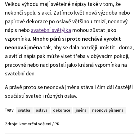
Velkou výhodu mají světelné nápisy také v tom, že
nekončí spolu s akcí. Zatímco květinová výzdoba nebo
papírové dekorace po oslavě většinou zmizí, neonový
nápis nebo
svatební světýlka
mohou zůstat jako
vzpomínka.
Mnoho párů si proto nechává vyrobit
neonová jm
é
na
tak, aby se dala později umístit i doma,
a svítící nápis pak může viset třeba v obývacím pokoji,
pracovně nebo nad postelí jako krásná vzpomínka na
svatební den.
A právě proto se neonová jména stávají čím dál častější
součástí svateb i různých oslav.
Tagy:
svatba
oslava
dekorace
jména
neonová písmena
Zdroje:
komerční sdělení / PR