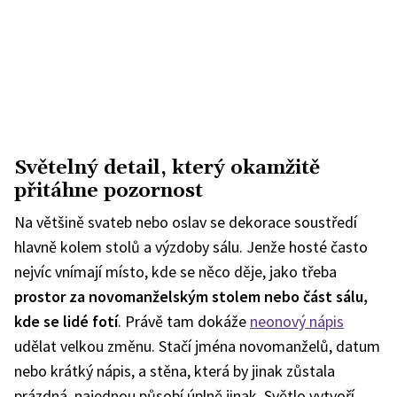
Světelný detail, který okamžitě
přitáhne pozornost
Na většině svateb nebo oslav se dekorace soustředí
hlavně kolem stolů a výzdoby sálu. Jenže hosté často
nejvíc vnímají místo, kde se něco děje, jako třeba
prostor za novomanželským stolem nebo část sálu,
kde se lid
é
fotí
. Právě tam dokáže
neonový nápis
udělat velkou změnu. Stačí jména novomanželů, datum
nebo krátký nápis, a stěna, která by jinak zůstala
prázdná, najednou působí úplně jinak. Světlo vytvoří