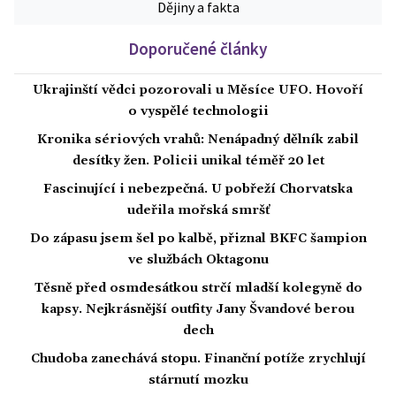
Dějiny a fakta
Doporučené články
Ukrajinští vědci pozorovali u Měsíce UFO. Hovoří
o vyspělé technologii
Kronika sériových vrahů: Nenápadný dělník zabil
desítky žen. Policii unikal téměř 20 let
Fascinující i nebezpečná. U pobřeží Chorvatska
udeřila mořská smršť
Do zápasu jsem šel po kalbě, přiznal BKFC šampion
ve službách Oktagonu
Těsně před osmdesátkou strčí mladší kolegyně do
kapsy. Nejkrásnější outfity Jany Švandové berou
dech
Chudoba zanechává stopu. Finanční potíže zrychlují
stárnutí mozku