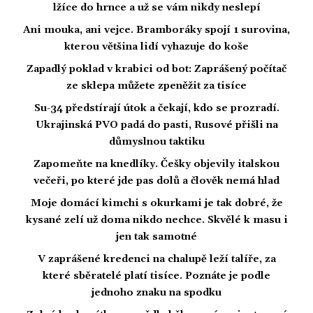
lžíce do hrnce a už se vám nikdy neslepí
Ani mouka, ani vejce. Bramboráky spojí 1 surovina,
kterou většina lidí vyhazuje do koše
Zapadlý poklad v krabici od bot: Zaprášený počítač
ze sklepa můžete zpeněžit za tisíce
Su-34 předstírají útok a čekají, kdo se prozradí.
Ukrajinská PVO padá do pasti, Rusové přišli na
důmyslnou taktiku
Zapomeňte na knedlíky. Češky objevily italskou
večeři, po které jde pas dolů a člověk nemá hlad
Moje domácí kimchi s okurkami je tak dobré, že
kysané zelí už doma nikdo nechce. Skvělé k masu i
jen tak samotné
V zaprášené kredenci na chalupě leží talíře, za
které sběratelé platí tisíce. Poznáte je podle
jednoho znaku na spodku