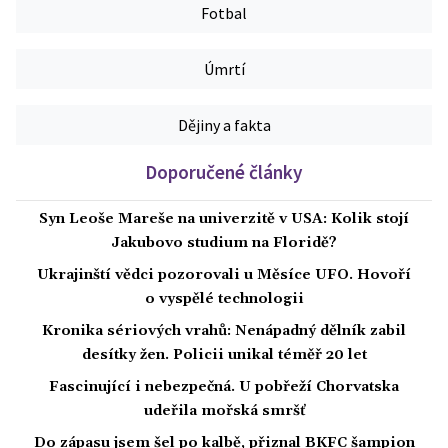
Fotbal
Úmrtí
Dějiny a fakta
Doporučené články
Syn Leoše Mareše na univerzitě v USA: Kolik stojí
Jakubovo studium na Floridě?
Ukrajinští vědci pozorovali u Měsíce UFO. Hovoří
o vyspělé technologii
Kronika sériových vrahů: Nenápadný dělník zabil
desítky žen. Policii unikal téměř 20 let
Fascinující i nebezpečná. U pobřeží Chorvatska
udeřila mořská smršť
Do zápasu jsem šel po kalbě, přiznal BKFC šampion