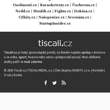
Osobnosti.cz
|
Karaoketexty.cz
|
Úschovna.cz
|
Nedd.cz
|
Moulík.cz
|
Fights.cz
|
Dokina.cz
|
CZhity.cz
|
Našepeníze.cz
|
Srovnám.cz
|
StartupInsider.cz
Tiscali.cz
je český zpravodajský portál, na kterém najdete
zprávy
z domova
a ze světa,
sport
, finance nebo servis s předpovědí počasí. Mezi oblíbené
služby patří i
e-mail zdarma
.
© 2026 Tiscali.cz |
TISCALI MEDIA, a.s.
|
Člen skupiny DIGNITY, s.r.o.
|
Kontakt
|
O nás
|
Kodex