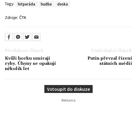
Tagy:
hitparáda
hudba
deska
Zdroje:
ČTK
Předchozí článek
Následující článek
Kvůli horku umírají
Putin převzal řízení
ryby. Úhyny se opakují
státních médií
několik let
Vstoupit do diskuze