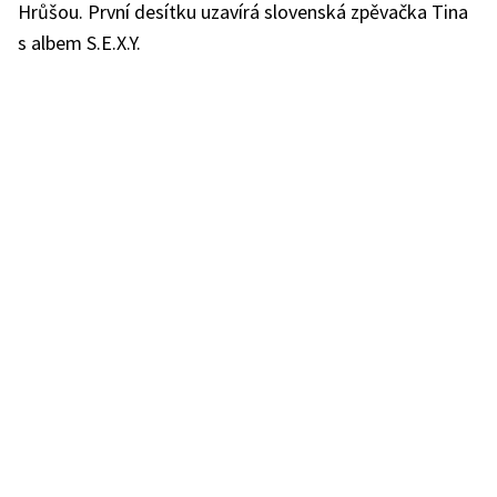
Hrůšou. První desítku uzavírá slovenská zpěvačka Tina
s albem S.E.X.Y.