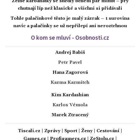
Zelné karbanátky se snědly během pár minut – prý
chutnají líp než klasické a všichni si přidávali
Tohle palačinkové těsto je malý zázrak – 1 surovina
navíc a palačinky se už nepřilepí ani neroztrhnou
O kom se mluví - Osobnosti.cz
Andrej Babiš
Petr Pavel
Hana Zagorová
Kazma Kazmitch
Kim Kardashian
Karlos Vémola
Marek Ztracený
Tiscali.cz
|
Zprávy
|
Sport
|
Ženy
|
Cestování
|
Games.cz
|
Profigamers.cz
|
ZeStolu.cz
|