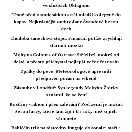
ve službách Oktagonu
Těsně před osmdesátkou strčí mladší kolegyně do
kapsy. Nejkrásnější outfity Jany Švandové berou
dech
Chudoba zanechává stopu. Finanční potíže zrychlují
stárnutí mozku
Moby na Colours of Ostrava: Střízlivý, mokrý od
deště, a přesto přichystal nejlepší večer festivalu
Zpátky do pece. Meteorologové upřesnili
předpověď počasí na víkend
Zásnuby v Londýně: Syn legendy Mekyho Žbirky
oznámil, že se žení
Rostliny vadnou i přes zalévání? Pod zemí je možná
žerou larvy, které tam žijí i tři roky, než si jich
všimnete
Babiččin trik na těstoviny funguje dokonale: stačí 1