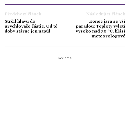
Předchozí článek
Následující článek
Strčil hlavu do
Konec jara se vší
urychlovače částic. Od té
parádou: Teploty vyletí
doby stárne jen napůl
vysoko nad 30 °C, hlásí
meteorologové