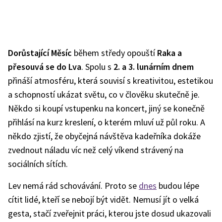
Dorůstající Měsíc
během středy opouští
Raka a
přesouvá se do Lva
. Spolu s
2. a 3. lunárním dnem
přináší atmosféru, která souvisí s kreativitou, estetikou
a schopností ukázat světu, co v člověku skutečně je.
Někdo si koupí vstupenku na koncert, jiný se konečně
přihlásí na kurz kreslení, o kterém mluví už půl roku. A
někdo zjistí, že obyčejná návštěva kadeřníka dokáže
zvednout náladu víc než celý víkend strávený na
sociálních sítích.
Lev nemá rád schovávání. Proto se
dnes
budou lépe
cítit lidé, kteří se nebojí být vidět. Nemusí jít o velká
gesta, stačí zveřejnit práci, kterou jste dosud ukazovali