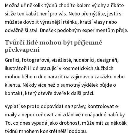
Možná už několik týdnů chodíte kolem výlohy a říkáte
si, že ten kabát není pro vás. Nebo přemýšlíte, jestli si
můžete dovolit výraznější rtěnku, kratší vlasy nebo
odvážnější styl. Dnešek podobným experimentům přeje.
Tvůrčí lidé mohou být příjemně
překvapeni
Grafici, fotografové, vizážisté, hudebníci, designéři,
ilustrátoři i lidé pracující v kosmetických službách
mohou během dne narazit na zajímavou zakázku nebo
klienta. Někdy více než o samotný výdělek půjde o
kontakt, který otevře dveře k další práci.
Vyplatí se proto odpovídat na zprávy, kontrolovat e-
maily a nepodceňovat ani zdánlivě nenápadné nabídky.
To, co dnes vypadá jako drobnost, může mít za několik
týdnů mnohem konkrétnější podobu.