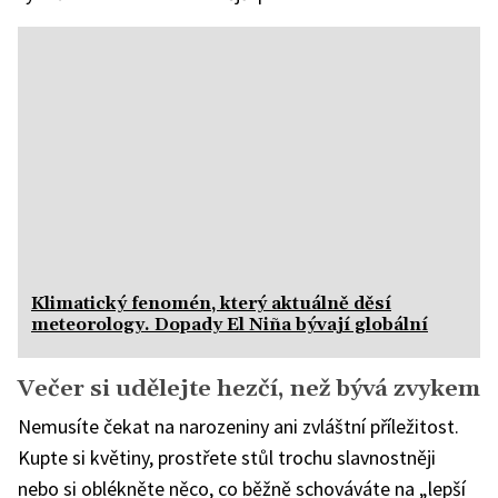
Klimatický fenomén, který aktuálně děsí
meteorology. Dopady El Niña bývají globální
Večer si udělejte hezčí, než bývá zvykem
Nemusíte čekat na narozeniny ani zvláštní příležitost.
Kupte si květiny, prostřete stůl trochu slavnostněji
nebo si oblékněte něco, co běžně schováváte na „lepší