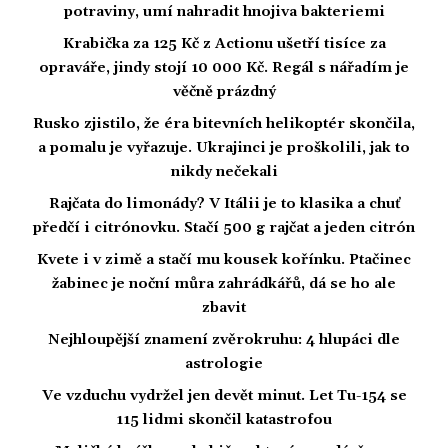
potraviny, umí nahradit hnojiva bakteriemi
Krabička za 125 Kč z Actionu ušetří tisíce za
opraváře, jindy stojí 10 000 Kč. Regál s nářadím je
věčně prázdný
Rusko zjistilo, že éra bitevních helikoptér skončila,
a pomalu je vyřazuje. Ukrajinci je proškolili, jak to
nikdy nečekali
Rajčata do limonády? V Itálii je to klasika a chuť
předčí i citrónovku. Stačí 500 g rajčat a jeden citrón
Kvete i v zimě a stačí mu kousek kořínku. Ptačinec
žabinec je noční můra zahrádkářů, dá se ho ale
zbavit
Nejhloupější znamení zvěrokruhu: 4 hlupáci dle
astrologie
Ve vzduchu vydržel jen devět minut. Let Tu-154 se
115 lidmi skončil katastrofou