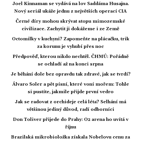
Joel Kinnaman se vydává na lov Saddáma Husajna.
Nový seriál ukáže jednu z největších operací CIA
Černé díry mohou skrývat stopu mimozemské
civilizace. Zachytit ji dokážeme i ze Země
Octomilky v kuchyni? Zapomeňte na plácačku, trik
za korunu je vyhubí přes noc
Předpověď, kterou nikdo nechtěl. ČHMÚ: Pořádně
se ochladí až na konci srpna
Je běhání dole bez opravdu tak zdravé, jak se tvrdí?
Álvaro Soler a pět písní, které voní mořem: Tohle
si pustíte, jakmile přijde první vedro
Jak se radovat z orchideje celá léta? Selhání má
většinou jediný důvod, radí odborníci
Don Toliver přijede do Prahy: O2 arena ho uvítá v
říjnu
Brazilská mikrobioložka získala Nobelovu cenu za