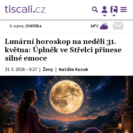
34°C
6. srpna
,
Oldřiška
Lunární horoskop na neděli 31.
května: Úplněk ve Střelci přinese
silné emoce
31. 5. 2026 – 9:27
|
Ženy
|
Natálie Kozak