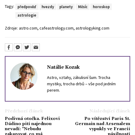
Tagy:
předpověď
hvezdy
planety
Měsíc
horoskop
astrologie
,
,
Zdroje:
astro.com
cafeastrology.com
astrologyking.com
Natálie Kozak
Astro, vztahy, zákulisní šum. Trocha
mystiky, trocha drbů – vše pod jedním
perem.
Předchozí článek
Následující článek
Podivná otočka. Felixovi
Po vítězství Paris St.
Dádino pití najednou
Germain nad Arsenalem
nevadí: "Nebudu
vypukly ve Francii
zakazovat, co má
násilnosti