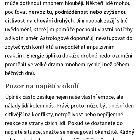
může dotknout mnohem hlouběji. Někteří lidé mohou
pociťovat
nervozitu, podrážděnost nebo zvýšenou
citlivost na chování druhých
. Jiní naopak zažijí silné
uvědomění, které jim pomůže pochopit vlastní potřeby
a životní směr. Astrologové doporučují nevstupovat do
zbytečných konfliktů a nepodléhat impulzivním
reakcím. Energie úplňku dokáže drobné nedorozumění
proměnit ve velké drama mnohem rychleji než během
běžných dnů.
Pozor na napětí v okolí
Úplněk často zesiluje nejen naše vlastní emoce, ale i
nálady lidí kolem nás. Právě proto může být
dnešní den
citlivější na konflikty, netrpělivost nebo nepříjemné
reakce ze strany cizích lidí. Pokud se dostanete do
napjaté situace, snažte se nereagovat okamžitě.
Klidný