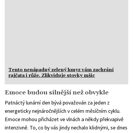
Tento nenápadný zelený hmyz vám zachrání
rajčata i růže. Zlikviduje stovky mšic
Emoce budou silnější než obvykle
Patnáctý lunární den bývá považován za jeden z
energeticky nejnáročnějších v celém měsíčním cyklu.
Emoce mohou přicházet ve vlnách a někdy překvapivě
intenzivně. To, co by vás jindy nechalo klidnými, se dnes