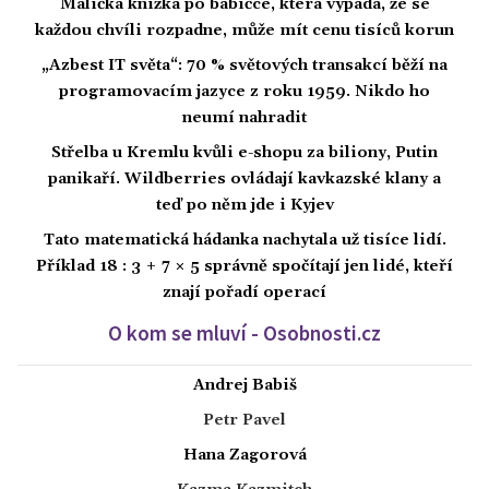
Maličká knížka po babičce, která vypadá, že se
každou chvíli rozpadne, může mít cenu tisíců korun
„Azbest IT světa“: 70 % světových transakcí běží na
programovacím jazyce z roku 1959. Nikdo ho
neumí nahradit
Střelba u Kremlu kvůli e-shopu za biliony, Putin
panikaří. Wildberries ovládají kavkazské klany a
teď po něm jde i Kyjev
Tato matematická hádanka nachytala už tisíce lidí.
Příklad 18 : 3 + 7 × 5 správně spočítají jen lidé, kteří
znají pořadí operací
O kom se mluví - Osobnosti.cz
Andrej Babiš
Petr Pavel
Hana Zagorová