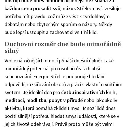
odstup bude dnes mnohem účinnější než snaha za
každou cenu prosadit svůj názor.
Střelec navíc zesiluje
potřebu mít pravdu, což může vést k tvrdohlavým
debatám nebo zbytečným sporům o názory. Někdy
bude lepší ustoupit a zachovat si vnitřní klid.
Duchovní rozměr dne bude mimořádně
silný
Vedle náročnějších emocí přináší dnešní úplněk také
mimořádný potenciál pro osobní růst a hlubší
sebepoznání. Energie Střelce podporuje hledání
odpovědí, rozšiřování obzorů a práci s vlastním vnitřním
světem. Je ideální den pro
četbu inspirativních knih,
meditaci, modlitbu, pobyt v přírodě
nebo jakoukoliv
aktivitu, která pomáhá zklidnit mysl. Mnozí lidé dnes
pocítí silnější potřebu hledat smysl událostí, které se v
jejich životě odehrávají. Právě proto může být velmi