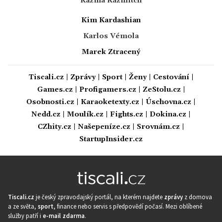
Kazma Kazmitch
Kim Kardashian
Karlos Vémola
Marek Ztracený
Tiscali.cz
|
Zprávy
|
Sport
|
Ženy
|
Cestování
|
Games.cz
|
Profigamers.cz
|
ZeStolu.cz
|
Osobnosti.cz
|
Karaoketexty.cz
|
Úschovna.cz
|
Nedd.cz
|
Moulík.cz
|
Fights.cz
|
Dokina.cz
|
CZhity.cz
|
Našepeníze.cz
|
Srovnám.cz
|
StartupInsider.cz
Tiscali.cz
je český zpravodajský portál, na kterém najdete
zprávy
z domova
a ze světa,
sport
, finance nebo servis s předpovědí počasí. Mezi oblíbené
služby patří i
e-mail zdarma
.